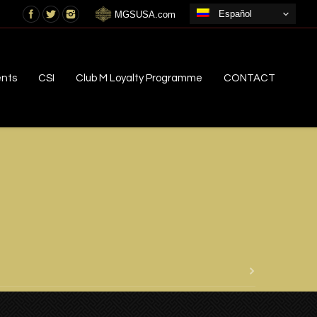
Español
MGSUSA.com
ents
CSI
Club M Loyalty Programme
CONTACT