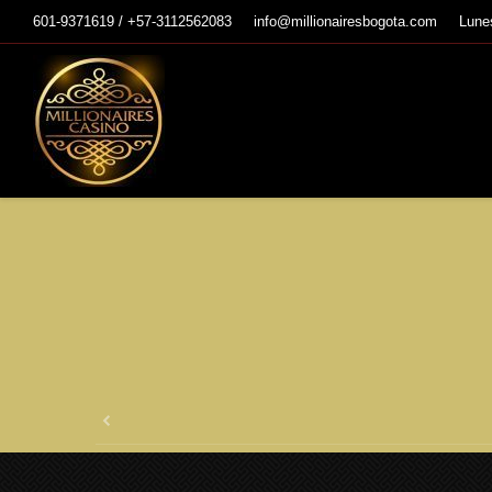
601-9371619 / +57-3112562083
info@millionairesbogota.com
Lune