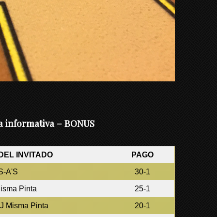
a informativa – BONUS
DEL INVITADO
PAGO
S-A'S
30-1
isma Pinta
25-1
-J Misma Pinta
20-1