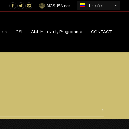
Español
MGSUSA.com
ents
CSI
Club M Loyalty Programme
CONTACT