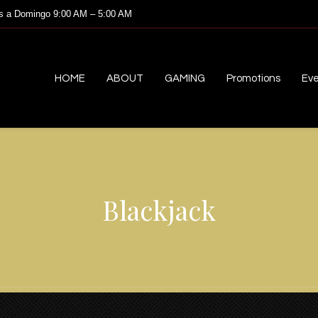
s a Domingo 9:00 AM – 5:00 AM
HOME
ABOUT
GAMING
Promotions
Ev
Blackjack