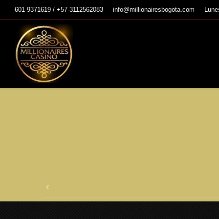
601-9371619 / +57-3112562083
info@millionairesbogota.com
Lune