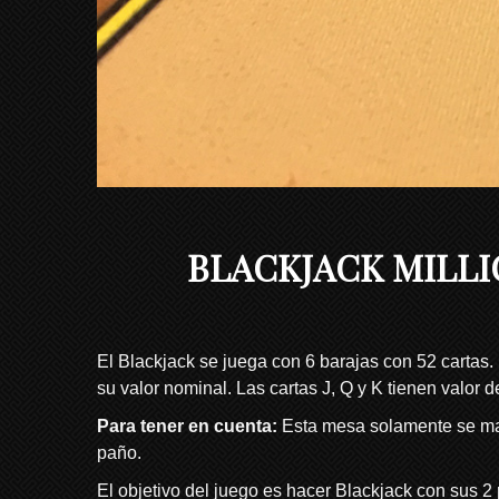
BLACKJACK MILLI
El Blackjack se juega con 6 barajas con 52 cartas. 
su valor nominal. Las cartas J, Q y K tienen valor d
Para tener en cuenta:
Esta mesa solamente se ma
paño.
El objetivo del juego es hacer Blackjack con sus 2